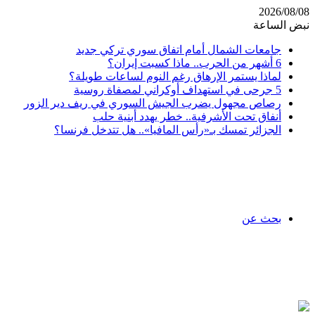
2026/08/08
نبض الساعة
جامعات الشمال أمام اتفاق سوري تركي جديد
6 أشهر من الحرب.. ماذا كسبت إيران؟
لماذا يستمر الإرهاق رغم النوم لساعات طويلة؟
5 جرحى في استهداف أوكراني لمصفاة روسية
رصاص مجهول يضرب الجيش السوري في ريف دير الزور
أنفاق تحت الأشرفية.. خطر يهدد أبنية حلب
الجزائر تمسك بـ«رأس المافيا».. هل تتدخل فرنسا؟
بحث عن