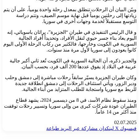
وبيّن البيان أن الرحلات تنطلق بمعدل رحلة واحدة يومياً، على أن يتم
زيادتها إلى رحلتين يومياً قبل نهاية موسم الصيف، وتتم دراسة
التوسع مستقبلاً لخدمة وجهات أخرى في سوريا.
و قال الرئيس التنفيذي في طيران “الجزيرة”، براثان باسوباثي، إنه
اليوم يعاد بناء جسر حيوي لنقل الأفراد، وتحديداً أفراد الجالية
السورية في الكويت وخارجها، فالكثير من ركاب الرحلة الأولى اليوم
كانوا يعودون إلى سوريا لأول مرة منذ سنوات.
والجدير ذكره، أن الجالية السورية في الكويت تُعد ثاني أكبر جالية
عربية في البلاد إذ يفوق عددها 200 ألف فرد، بحسب البيان.
وكان طيران الجزيرة يسيّر سابقاً رحلات مباشرة إلى دمشق وحلب
ودير الزور، ويأتي استئناف الرحلات إلى دمشق انطلاقة جديدة
للربط مع سوريا واستجابة للطلب المتزايد من أبناء الجالية.
ومنذ سقوط نظام الأسد، في 8 من ديسمبر 2024، يشهد قطاع
الطيران عودة شركات كبرى من وإلى سوريا وتسيير رحلات توقفت
منذ أكثر من 14 عاماً.
02.07.2025
فيسبوك
‫X
لينكدإن
مشاركة عبر البريد
طباعة