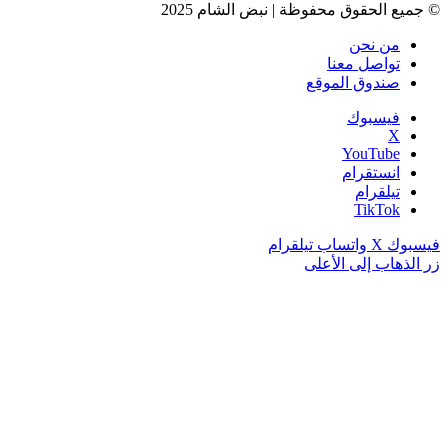
© جميع الحقوق محفوظة | نبض الشام 2025
من نحن
تواصل معنا
صندوق الموقع
فيسبوك
‫X
‫YouTube
انستقرام
تيلقرام
‫TikTok
فيسبوك
‫X
واتساب
تيلقرام
زر الذهاب إلى الأعلى