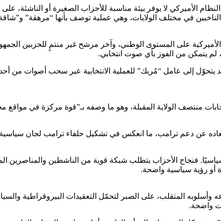
نظام الأميركي لا يوفر بيئة مناسبة للأحزاب الصغيرة أو الناشئة، على
لناخبين في مختلف الولايات، وهي عملية توصف بأنها “مرهقة” و”شاقة”
وّل إلى عامل “مُربك” للعملية الانتخابية عبر سحب أصوات من أحد الحز
ات منتصف الولاية المقبلة، وهو ما وصفه بـ”قوة مركزة في مواقع محددة”
تعاده عن دعم ترامب، ما انعكس في تشكيل حلفاء ترامب لجان سياسية
ًا سياسيًا. فنجاح الأحزاب يتطلب شبكة قوية من الناشطين والمناصرين
 أو رؤية سياسية واضحة.
أسلوبه المتقلب، على الصبر لتحمّل التعقيدات البيروقراطية والسياسي
ات واضحة.