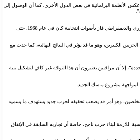
 عكس الأنظمة البرلمانية في بعض الدول الأخرى. كما أن الوصول إلى
.
تاريخيًا، لم تنجح الأحزاب الثالثة في إحداث تأثير ملموس في السياسة الأميركية على المستوى الوطني، وآخر مرشح غير منتمٍ للحزبين الجمهوري والديمقراطي فاز بأصوات انتخابية كان في عام 1968. حتى
بين الكبيرين، وهو ما قد يؤثر في النتائج النهائية، كما حدث مع
، إلا أن مراقبين يعتبرون أن هذا التوجّه غير كافٍ لتشكيل بنية
 لمواجهة مشروع ماسك الجديد.
 المخلصين، وهو أمر قد يصعب تحقيقه لحزب جديد يستهدف ما يسميه
ة اللازمة لبناء حزب ناجح، خاصة أن تجاربه السابقة في الإنفاق