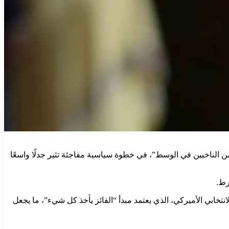
 ماسك، أغنى رجل في العالم، تأسيس حزبه السياسي الجديد “حزب أميركا” (America Party)، الذي قال إنه يستهدف تمثيل “80% من الناخبين في الوسط”، في خطوة سياسية مفاجئة تثير جدلًا واسعًا
رط.
خابي الأميركي، الذي يعتمد مبدأ “الفائز يأخذ كل شيء”، ما يجعل