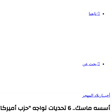
تابعنا
بحث عن
أخبــار
بلاد المهجر
أسسه ماسك.. 6 تحديات تواجه “حزب أميركا”