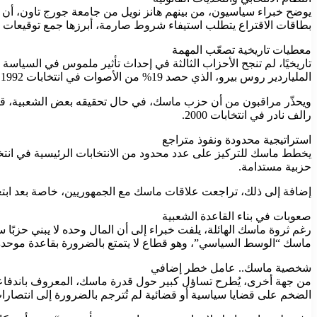
يوضح خبراء سياسيون، من بينهم هانز نويل من جامعة جورج تاون، أن ال
بطاقات الاقتراع يتطلب استيفاء شروط صارمة، أبرزها جمع توقيعات ا
معطيات تاريخية تصعّب المهمة
الملياردير روس بيرو، الذي حصد 19% من الأصوات في انتخابات 1992، لم يتمكن من الفوز بأي صوت انتخابي.
ويحذّر مراقبون من أن حزب ماسك، في حال تحقيقه بعض الشعبية، قد يتح
رالف نادر في انتخابات 2000.
استراتيجية محدودة ونفوذ متراجع
يخطط ماسك للتركيز على عدد محدود من الانتخابات الرئيسية في انتخاب
حزبية مستدامة.
إضافة إلى ذلك، تراجعت علاقات ماسك مع الجمهوريين، خاصة بعد اب
صعوبات في بناء القاعدة الشعبية
رغم ثروة ماسك الهائلة، يلفت خبراء إلى أن المال وحده لا يبني حزب
ماسك “الوسط السياسي”، وهو قطاع لا يتمتع بالضرورة بقاعدة موحدة
شخصية ماسك.. عامل خطر إضافي
من جهة أخرى، يُطرح تساؤل كبير حول قدرة ماسك، المعروف باندفاعه و
الضخم على قضايا سياسية أو قضائية لم تُترجم بالضرورة إلى انتصار