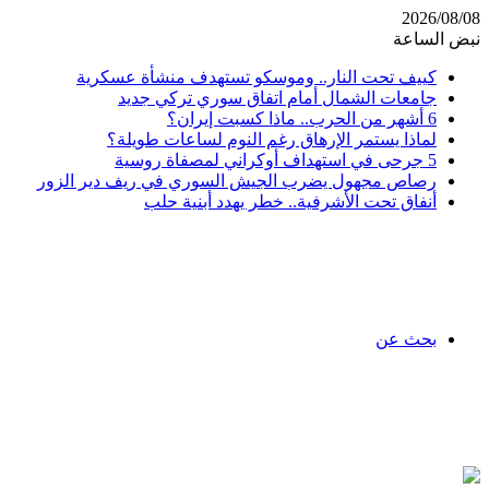
2026/08/08
نبض الساعة
كييف تحت النار.. وموسكو تستهدف منشأة عسكرية
جامعات الشمال أمام اتفاق سوري تركي جديد
6 أشهر من الحرب.. ماذا كسبت إيران؟
لماذا يستمر الإرهاق رغم النوم لساعات طويلة؟
5 جرحى في استهداف أوكراني لمصفاة روسية
رصاص مجهول يضرب الجيش السوري في ريف دير الزور
أنفاق تحت الأشرفية.. خطر يهدد أبنية حلب
بحث عن