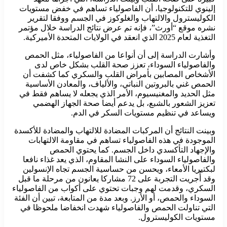
إلينوي للتكنولوجيا، أن الفاصولياء تساهم في خفض مستويات
الكوليسترول والالتهاب والغلوكوز في الجسم ووفقا لتقرير
نشره موقع “أورث”، فإنه تم عرض نتائج الدراسة خلال مؤتمر
التغذية لعام 2025 الذي انعقد في الولايات المتحدة الأميركية.
وأشارت الدراسة إلى أن أنواعا من الفاصولياء، مثل الحمص
والفاصولياء السوداء، تعزز صحة القلب بشكل خاص لدى
الأشخاص المصابين بأمراض القلب والسكري كما كشفت أن
الحمص غني بالبروتين النباتي، والألياف، والمعادن الأساسية
مثل الحديد والمغنيسيوم، الأمر الذي يجعله لا يساهم فقط في
تعزيز الشعور بالشبع، بل يدعم أيضا صحة الجهاز الهضمي
ويساعد في تنظيم مستويات السكر في الدم.
وبينت النتائج أن المركبات المضادة للالتهاب والمضادة للأكسدة
الموجودة في هذه الفاصولياء تساهم في مقاومة الالتهابات
والإجهاد التأكسدي داخل الجسم. كما يحتوي الحمص
والفاصولياء السوداء على النشا المقاوم، الذي يعد غذاء نافعا
لبكتيريا الأمعاء، ويحسن من حساسية الجسم تجاه الإنسولين
وقد أُجريت التجربة على 72 مشاركا يعانون من مرحلة ما قبل
السكري، وقدمت لهم وجبات تحتوي على أكواب من الفاصولياء
السوداء والحمص، أو الأرز. وبعد مدة من المتابعة، تبين أن الفئة
التي تناولت الحمص والفاصولياء شهدت انخفاضا ملحوظا في
مستويات الكوليسترول.