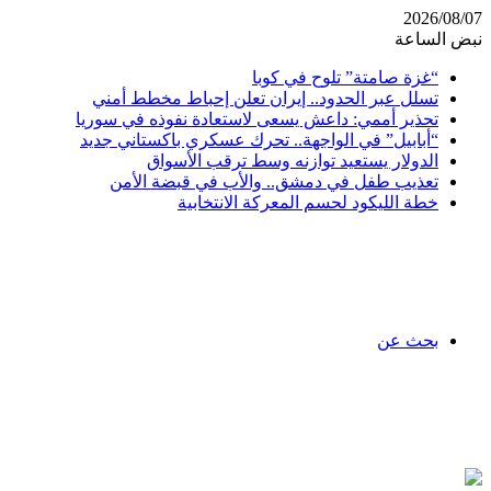
2026/08/07
نبض الساعة
“غزة صامتة” تلوح في كوبا
تسلل عبر الحدود.. إيران تعلن إحباط مخطط أمني
تحذير أممي: داعش يسعى لاستعادة نفوذه في سوريا
“أبابيل” في الواجهة.. تحرك عسكري باكستاني جديد
الدولار يستعيد توازنه وسط ترقب الأسواق
تعذيب طفل في دمشق.. والأب في قبضة الأمن
خطة الليكود لحسم المعركة الانتخابية
بحث عن