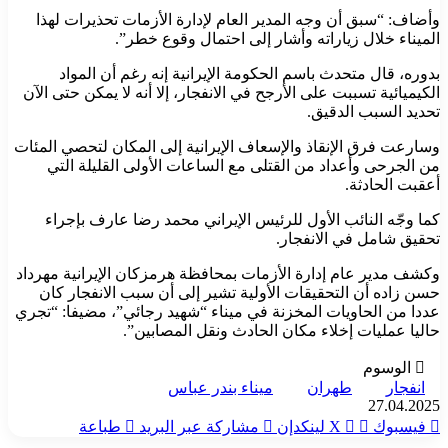
وأضاف: “سبق أن وجه المدير العام لإدارة الأزمات تحذيرات لهذا
الميناء خلال زياراته وأشار إلى احتمال وقوع خطر”.
بدوره، قال متحدث باسم الحكومة الإيرانية إنه رغم أن المواد
الكيميائية تسببت على الأرجح في الانفجار، إلا أنه لا يمكن حتى الآن
تحديد السبب الدقيق.
وسارعت فرق الإنقاذ والإسعاف الإيرانية إلى المكان لتحصي المئات
من الجرحى وأعداد من القتلى مع الساعات الأولى القليلة التي
أعقبت الحادثة.
كما وجّه النائب الأول للرئيس الإيراني محمد رضا عارف بإجراء
تحقيق شامل في الانفجار.
وكشف مدير عام إدارة الأزمات بمحافظة هرمزكان الإيرانية مهرداد
حسن زاده أن التحقيقات الأولية تشير إلى أن سبب الانفجار كان
عددا من الحاويات المخزنة في ميناء “شهيد رجائي”، مضيفا: “تجري
حاليا عمليات إخلاء مكان الحادث ونقل المصابين”.
الوسوم
انفجار
طهران
ميناء بندر عباس
27.04.2025
فيسبوك
‫X
لينكدإن
مشاركة عبر البريد
طباعة